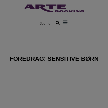
Hop
til
indholdet
Søg efter:
FOREDRAG:
SENSITIVE BØRN