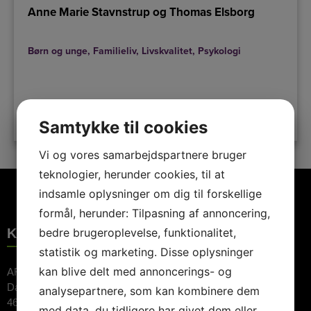
Anne Marie Stavnstrup og Thomas Elsborg
Børn og unge
,
Familieliv
,
Livskvalitet
,
Psykologi
LÆS MERE
Samtykke til cookies
Vi og vores samarbejdspartnere bruger
teknologier, herunder cookies, til at
indsamle oplysninger om dig til forskellige
formål, herunder: Tilpasning af annoncering,
KONTAKTINFORMATION
bedre brugeroplevelse, funktionalitet,
statistik og marketing. Disse oplysninger
kan blive delt med annoncerings- og
ARTE Booking ApS
Dalvej 11
analysepartnere, som kan kombinere dem
4690 Haslev
med data, du tidligere har givet dem eller