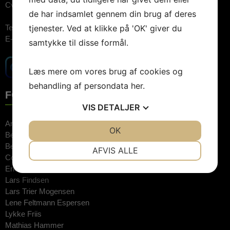
Cvr.nr: 26744520
de har indsamlet gennem din brug af deres
tjenester. Ved at klikke på 'OK' giver du
Telefon:
3848 1400 (09.00-15.00)
E-mail:
booking@artebooking.dk
samtykke til disse formål.
Læs mere om vores brug af cookies og
behandling af persondata
her
.
FOREDRAGSHOLDERE
VIS
DETALJER
Anne Hjernøe
JA
NEJ
OK
JA
NEJ
Bente Klarlund
NØDVENDIGE
PRÆFERENCER
Bertel Haarder
AFVIS ALLE
Connie Hedegaard
JA
NEJ
JA
NEJ
Erkan Özden
Lars Findsen
MARKETING
STATISTIK
Lars Trier Mogensen
Lene Feltmann Espersen
Lykke Friis
Mathias Hammer