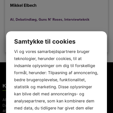
Mikkel Elbech
AI
,
Debatindlæg
,
Guns N’ Roses
,
Interviewteknik
Samtykke til cookies
LÆS MERE
Vi og vores samarbejdspartnere bruger
teknologier, herunder cookies, til at
indsamle oplysninger om dig til forskellige
formål, herunder: Tilpasning af annoncering,
bedre brugeroplevelse, funktionalitet,
KONTAKTINFORMATION
statistik og marketing. Disse oplysninger
kan blive delt med annoncerings- og
ARTE Booking ApS
analysepartnere, som kan kombinere dem
Dalvej 11
med data, du tidligere har givet dem eller
4690 Haslev