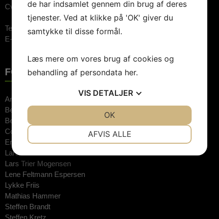
de har indsamlet gennem din brug af deres
Cvr.nr: 26744520
tjenester. Ved at klikke på 'OK' giver du
Telefon:
3848 1400 (09.00-15.00)
samtykke til disse formål.
E-mail:
booking@artebooking.dk
Læs mere om vores brug af cookies og
FOREDRAGSHOLDERE
behandling af persondata
her
.
VIS
DETALJER
Anne Hjernøe
Bente Klarlund
JA
NEJ
OK
JA
NEJ
Bertel Haarder
NØDVENDIGE
PRÆFERENCER
Connie Hedegaard
AFVIS ALLE
Erkan Özden
JA
NEJ
JA
NEJ
Lars Findsen
Lars Trier Mogensen
MARKETING
STATISTIK
Lene Feltmann Espersen
Lykke Friis
Mathias Hammer
Steffen Brandt
Steffen Kretz