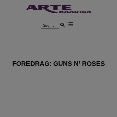
Hop
til
indholdet
Søg efter:
FOREDRAG:
GUNS N’ ROSES