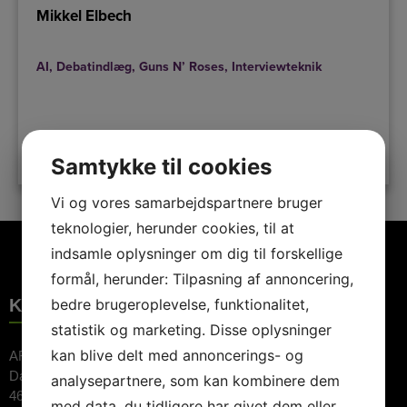
Mikkel Elbech
AI
,
Debatindlæg
,
Guns N’ Roses
,
Interviewteknik
LÆS MERE
Samtykke til cookies
Vi og vores samarbejdspartnere bruger
teknologier, herunder cookies, til at
indsamle oplysninger om dig til forskellige
formål, herunder: Tilpasning af annoncering,
KONTAKTINFORMATION
bedre brugeroplevelse, funktionalitet,
statistik og marketing. Disse oplysninger
kan blive delt med annoncerings- og
ARTE Booking ApS
Dalvej 11
analysepartnere, som kan kombinere dem
4690 Haslev
med data, du tidligere har givet dem eller