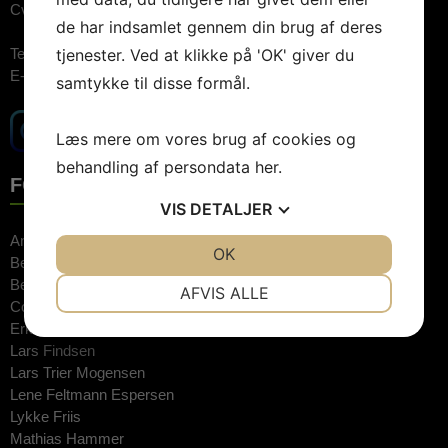
Cvr.nr: 26744520
de har indsamlet gennem din brug af deres
tjenester. Ved at klikke på 'OK' giver du
Telefon:
3848 1400 (09.00-15.00)
E-mail:
booking@artebooking.dk
samtykke til disse formål.
Læs mere om vores brug af cookies og
behandling af persondata
her
.
FOREDRAGSHOLDERE
VIS
DETALJER
Anne Hjernøe
JA
NEJ
OK
JA
NEJ
Bente Klarlund
NØDVENDIGE
PRÆFERENCER
Bertel Haarder
AFVIS ALLE
Connie Hedegaard
JA
NEJ
JA
NEJ
Erkan Özden
Lars Findsen
MARKETING
STATISTIK
Lars Trier Mogensen
Lene Feltmann Espersen
Lykke Friis
Mathias Hammer