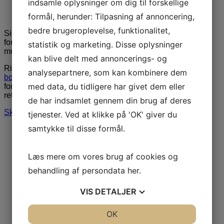
indsamle oplysninger om dig til forskellige
formål, herunder: Tilpasning af annoncering,
bedre brugeroplevelse, funktionalitet,
Siden 1946 har ARTE Booking formidlet foredrag,
foredragsholdere, underholdning, stand-up komikere og
statistik og marketing. Disse oplysninger
musik.
kan blive delt med annoncerings- og
Ring til os på
3848 1400
eller send en mail til
analysepartnere, som kan kombinere dem
booking@artebooking.dk
. Vi tilbyder hurtig og professionel
med data, du tidligere har givet dem eller
formidling. Vi glæder os til at hjælpe dig med at finde den
rette person til jeres næste arrangement.
de har indsamlet gennem din brug af deres
Skriv til os via formular
tjenester. Ved at klikke på 'OK' giver du
samtykke til disse formål.
Læs mere om vores brug af cookies og
behandling af persondata
her
.
VIS
DETALJER
JA
NEJ
OK
JA
NEJ