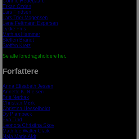
Connie Hedegaard
Erkan Özden
Lars Findsen
Lars Trier Mogensen
Lene Feltmann Espersen
Lykke Friis
Mathias Hammer
Steffen Brandt
Steffen Kretz
Se alle foredragsholdere her.
Forfattere
Anna Elisabeth Jessen
Annette K. Nielsen
Britt Nørbak
Christian Mørk
Christina Hesselholdt
Dy Plambeck
Eva Tind
Leonora Christina Skov
Mathilde Walter Clark
Naja Marie Aidt