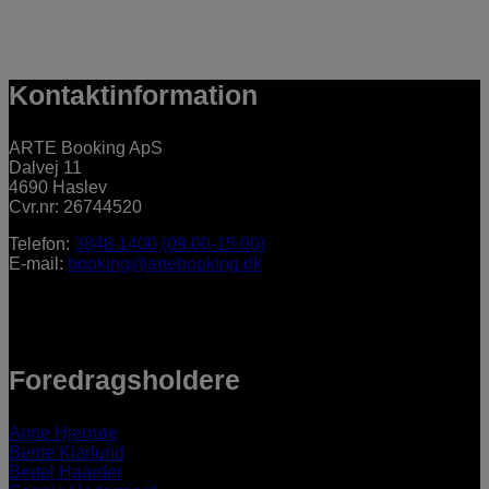
Kontaktinformation
ARTE Booking ApS
Dalvej 11
4690 Haslev
Cvr.nr: 26744520
Telefon:
3848 1400 (09.00-15.00)
E-mail:
booking@artebooking.dk
Foredragsholdere
Anne Hjernøe
Bente Klarlund
Bertel Haarder