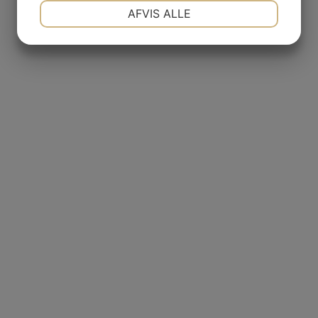
NØDVENDIGE
PRÆFERENCER
AFVIS ALLE
JA
NEJ
JA
NEJ
MARKETING
STATISTIK