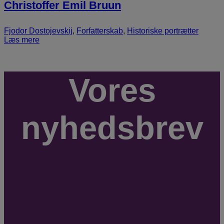
Christoffer Emil Bruun
Fjodor Dostojevskij
,
Forfatterskab
,
Historiske portrætter
Læs mere
Vores
nyhedsbrev