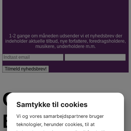
1-2 gange om måneden udsender vi et nyhedsbrev der
indeholder aktuelle tilbud, nye forfattere, foredragsholdere,
musikere, underholdere m.m.
Om Arte
Samtykke til cookies
Booking
Vi og vores samarbejdspartnere bruger
teknologier, herunder cookies, til at