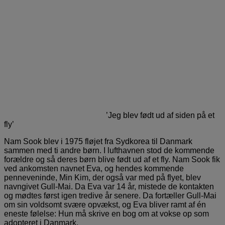
’Jeg blev født ud af siden på et
fly’
Nam Sook blev i 1975 fløjet fra Sydkorea til Danmark
sammen med ti andre børn. I lufthavnen stod de kommende
forældre og så deres børn blive født ud af et fly. Nam Sook fik
ved ankomsten navnet Eva, og hendes kommende
penneveninde, Min Kim, der også var med på flyet, blev
navngivet Gull-Mai. Da Eva var 14 år, mistede de kontakten
og mødtes først igen tredive år senere. Da fortæller Gull-Mai
om sin voldsomt svære opvækst, og Eva bliver ramt af én
eneste følelse: Hun må skrive en bog om at vokse op som
adopteret i Danmark.