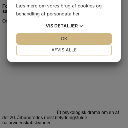
Læs mere om vores brug af cookies og
Foredrag med udgangspunkt i romanen Kvinden der
samlede verden
behandling af persondata
her
.
Om bogen:
VIS
DETALJER
JA
NEJ
OK
JA
NEJ
NØDVENDIGE
PRÆFERENCER
AFVIS ALLE
JA
NEJ
JA
NEJ
MARKETING
STATISTIK
Et psykologisk drama om en af
det 20. århundredes mest betydningsfulde
naturvidenskabskvinder.