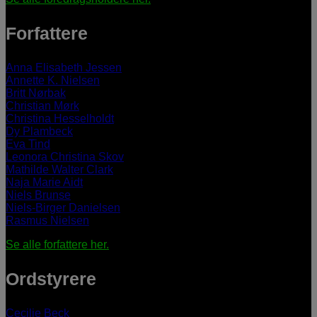
Forfattere
Anna Elisabeth Jessen
Annette K. Nielsen
Britt Nørbak
Christian Mørk
Christina Hesselholdt
Dy Plambeck
Eva Tind
Leonora Christina Skov
Mathilde Walter Clark
Naja Marie Aidt
Niels Brunse
Niels-Birger Danielsen
Rasmus Nielsen
Se alle forfattere her.
Ordstyrere
Cecilie Beck