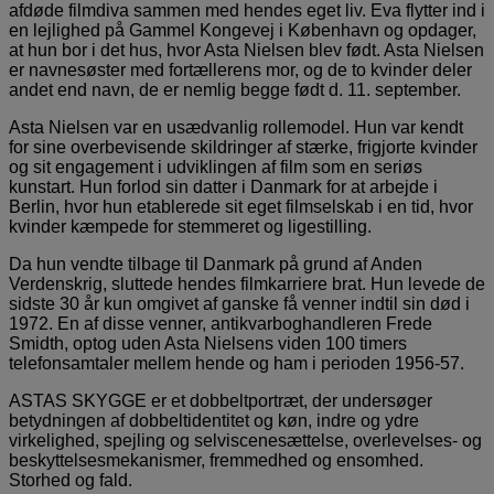
afdøde filmdiva sammen med hendes eget liv. Eva flytter ind i
en lejlighed på Gammel Kongevej i København og opdager,
at hun bor i det hus, hvor Asta Nielsen blev født. Asta Nielsen
er navnesøster med fortællerens mor, og de to kvinder deler
andet end navn, de er nemlig begge født d. 11. september.
Asta Nielsen var en usædvanlig rollemodel. Hun var kendt
for sine overbevisende skildringer af stærke, frigjorte kvinder
og sit engagement i udviklingen af film som en seriøs
kunstart. Hun forlod sin datter i Danmark for at arbejde i
Berlin, hvor hun etablerede sit eget filmselskab i en tid, hvor
kvinder kæmpede for stemmeret og ligestilling.
Da hun vendte tilbage til Danmark på grund af Anden
Verdenskrig, sluttede hendes filmkarriere brat. Hun levede de
sidste 30 år kun omgivet af ganske få venner indtil sin død i
1972. En af disse venner, antikvarboghandleren Frede
Smidth, optog uden Asta Nielsens viden 100 timers
telefonsamtaler mellem hende og ham i perioden 1956-57.
ASTAS SKYGGE er et dobbeltportræt, der undersøger
betydningen af dobbeltidentitet og køn, indre og ydre
virkelighed, spejling og selviscenesættelse, overlevelses- og
beskyttelsesmekanismer, fremmedhed og ensomhed.
Storhed og fald.