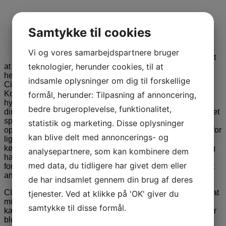
Samtykke til cookies
Vi og vores samarbejdspartnere bruger
Sui forlader sin mand uden helt
teknologier, herunder cookies, til at
at kunne forklare hvorfor. Da hun modtager et brev om, at
hendes ukendte bedstefar har ladet hende arve en hytte på
indsamle oplysninger om dig til forskellige
Citronbjerget, beslutter hun sig for at rejse fra Danmark til
Korea. Selvom Sui har rødder i landet, er alt fremmed. Selv
formål, herunder: Tilpasning af annoncering,
hytten føles ubekvem, da den tårnhøje bedstefar har
bedre brugeroplevelse, funktionalitet,
dimensioneret den efter sin egen krop. Kan hun overhovedet
spejle sig i ham, når han er død? Hvem er den mand, der
statistik og marketing. Disse oplysninger
opsøger hende og påstår, at de kender hinanden? Og hvorfor
kan blive delt med annoncerings- og
ligger der bittesmå påfuglevifter i tændstikæsker i
køleskabet? Da hyttens gartner anklages for mordbrand, og
analysepartnere, som kan kombinere dem
hans datter forsvinder, suges Sui ind i et familiedrama, der
med data, du tidligere har givet dem eller
forankrer hende på bjerget og sætter hendes skilsmisse i et
andet lys.
de har indsamlet gennem din brug af deres
CITRONBJERGET er et forunderligt sted og en roman om at
tjenester. Ved at klikke på 'OK' giver du
miste fodfæstet og genfinde balancen. En fortælling om
samtykke til disse formål.
kærlighed – den man fravælger, den man mister og den, der
blomstrer helt af sig selv.