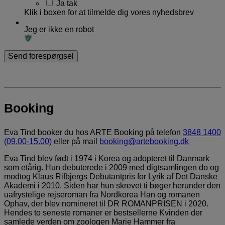
Ja tak
Klik i boxen for at tilmelde dig vores nyhedsbrev
Jeg er ikke en robot
Booking
Eva Tind booker du hos ARTE Booking på telefon
3848 1400
(09.00-15.00)
eller på mail
booking@artebooking.dk
Eva Tind blev født i 1974 i Korea og adopteret til Danmark
som etårig. Hun debuterede i 2009 med digtsamlingen do og
modtog Klaus Rifbjergs Debutantpris for Lyrik af Det Danske
Akademi i 2010. Siden har hun skrevet ti bøger herunder den
uafrystelige rejseroman fra Nordkorea Han og romanen
Ophav, der blev nomineret til DR ROMANPRISEN i 2020.
Hendes to seneste romaner er bestsellerne Kvinden der
samlede verden om zoologen Marie Hammer fra