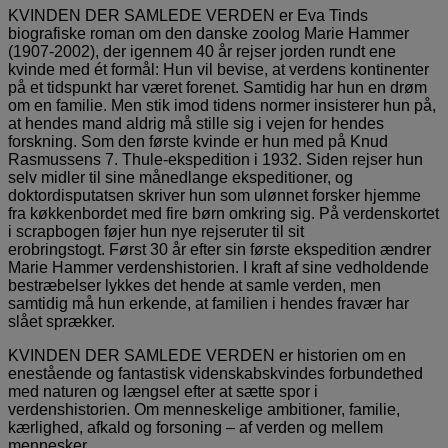
KVINDEN DER SAMLEDE VERDEN er Eva Tinds
biografiske roman om den danske zoolog Marie Hammer
(1907-2002), der igennem 40 år rejser jorden rundt ene
kvinde med ét formål: Hun vil bevise, at verdens kontinenter
på et tidspunkt har været forenet. Samtidig har hun en drøm
om en familie. Men stik imod tidens normer insisterer hun på,
at hendes mand aldrig må stille sig i vejen for hendes
forskning. Som den første kvinde er hun med på Knud
Rasmussens 7. Thule-ekspedition i 1932. Siden rejser hun
selv midler til sine månedlange ekspeditioner, og
doktordisputatsen skriver hun som ulønnet forsker hjemme
fra køkkenbordet med fire børn omkring sig. På verdenskortet
i scrapbogen føjer hun nye rejseruter til sit
erobringstogt. Først 30 år efter sin første ekspedition ændrer
Marie Hammer verdenshistorien. I kraft af sine vedholdende
bestræbelser lykkes det hende at samle verden, men
samtidig må hun erkende, at familien i hendes fravær har
slået sprækker.
KVINDEN DER SAMLEDE VERDEN er historien om en
enestående og fantastisk videnskabskvindes forbundethed
med naturen og længsel efter at sætte spor i
verdenshistorien. Om menneskelige ambitioner, familie,
kærlighed, afkald og forsoning – af verden og mellem
mennesker.