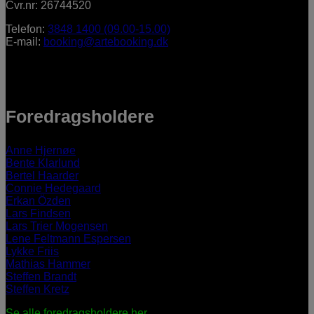
Cvr.nr: 26744520
Telefon:
3848 1400 (09.00-15.00)
E-mail:
booking@artebooking.dk
Foredragsholdere
Anne Hjernøe
Bente Klarlund
Bertel Haarder
Connie Hedegaard
Erkan Özden
Lars Findsen
Lars Trier Mogensen
Lene Feltmann Espersen
Lykke Friis
Mathias Hammer
Steffen Brandt
Steffen Kretz
Se alle foredragsholdere her.