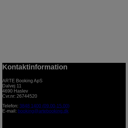
Kontaktinformation
ARTE Booking ApS
Dalvej 11
4690 Haslev
Cvr.nr: 26744520
Telefon:
3848 1400 (09.00-15.00)
E-mail:
booking@artebooking.dk