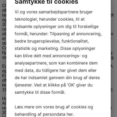
Samtykke til cookies
Christian Eugen-Olsen (født 22. marts 1941) er en dansk
officer og hofembedsmand. Chr. Eugen-Olsen er søn af
Vi og vores samarbejdspartnere bruger
landsretssagfører Eugen Olsen og Ida Marie født Knipschildt
teknologier, herunder cookies, til at
og dermed barnebarn af filmkongen Ole Olsen. Fra 1990-
2012 har han været HM Dronning Margrethe 2.s
indsamle oplysninger om dig til forskellige
ceremonimester. Han er desuden kammerherre og
formål, herunder: Tilpasning af annoncering,
oberstløjtnant i Den Kongelige Livgarde. Ceremonimesteren
er ansvarlig for modtagelser af ambassadører og fremmede
bedre brugeroplevelse, funktionalitet,
statsoverhoveder og som arrangør af officielle festligheder.
statistik og marketing. Disse oplysninger
Ceremonimesteren er hofmarskallens stedfortræder og
hjælper. Han planlægger regentparrets rejser til udlandet og
kan blive delt med annoncerings- og
sommertogter rundt i Danmark med Kongeskibet Dannebrog.
analysepartnere, som kan kombinere dem
Eugen-Olsen har arrangeret regentparrets statsbesøg i USA
med data, du tidligere har givet dem eller
og Canada i 1991, Tyskland i 1994, Sydafrika i 1996,
England og Skotland i 2000 og Thailand i 2001. Og for de
de har indsamlet gennem din brug af deres
officielle besøg af Norges kongepar i 1991, det japanske
tjenester. Ved at klikke på 'OK' giver du
kejserpar i 1998, Sydafrikas præsident Nelson Mandela i
1999 og den tyske forbundspræsident Johannes Rau i 2002.
samtykke til disse formål.
Han har desuden stået for Prins Joachim og prinsesse
Alexandras bryllup i 1995, Dronning Margrethes
Læs mere om vores brug af cookies og
regeringsjubilæum i 1997, Dronningens 60 års fødselsdag i
2000 og dronning Ingrids begravelse samme år. Dertil
behandling af persondata
her
.