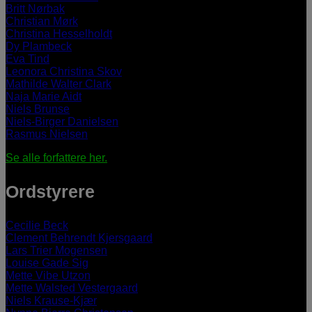
Britt Nørbak
Christian Mørk
Christina Hesselholdt
Dy Plambeck
Eva Tind
Leonora Christina Skov
Mathilde Walter Clark
Naja Marie Aidt
Niels Brunse
Niels-Birger Danielsen
Rasmus Nielsen
Se alle forfattere her.
Ordstyrere
Cecilie Beck
Clement Behrendt Kjersgaard
Lars Trier Mogensen
Louise Gade Sig
Mette Vibe Utzon
Mette Walsted Vestergaard
Niels Krause-Kjær