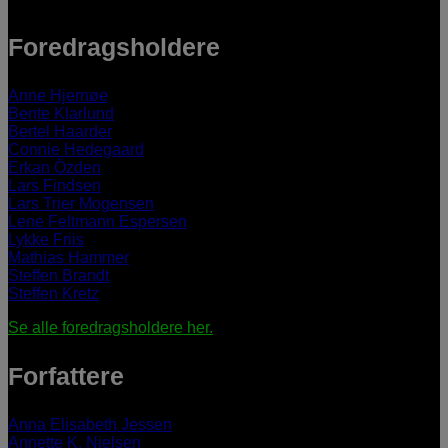
Foredragsholdere
Anne Hjernøe
Bente Klarlund
Bertel Haarder
Connie Hedegaard
Erkan Özden
Lars Findsen
Lars Trier Mogensen
Lene Feltmann Espersen
Lykke Friis
Mathias Hammer
Steffen Brandt
Steffen Kretz
Se alle foredragsholdere her.
Forfattere
Anna Elisabeth Jessen
Annette K. Nielsen