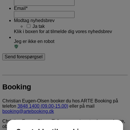
Email
*
Modtag nyhedsbrev
Ja tak
Klik i boxen for at tilmelde dig vores nyhedsbrev
Jeg er ikke en robot
Booking
Christian Eugen-Olsen booker du hos ARTE Booking på
telefon
3848 1400 (09.00-15.00)
eller på mail
booking@artebooking.dk
Christian Eugen-Olsen: Tidl. ceremonimester, kammerherre,
oberstløjtnant, jazzmusiker og orkesterleder.