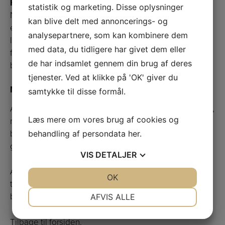
Hvad som helst (målrettet)
statistik og marketing. Disse oplysninger
Nu er det kundens store tur med Anders Lund Madsen
kan blive delt med annoncerings- og
er skræddersyet efter dine behov, uanset emnet,
analysepartnere, som kan kombinere dem
længden eller stedet. Hans evne til klog og sjov
med data, du tidligere har givet dem eller
formidling sikrer, at selv de mest udfordrende emner
de har indsamlet gennem din brug af deres
bliver en fornøjelig oplevelse.
tjenester. Ved at klikke på 'OK' giver du
Moderator & vært
samtykke til disse formål.
Anders Lund Madsen excellerer ikke kun i egne shows,
Læs mere om vores brug af cookies og
men som moderator og vært ved alle typer af
begivenheder. hans rolige tilgang og dyb forståelse
behandling af persondata
her
.
gør komplekse emner forståelige og underholdende.
VIS
DETALJER
Anders Lund Madsen booker du hos ARTE Booking på
JA
NEJ
OK
JA
NEJ
telefon 3848 1400 eller på mail
NØDVENDIGE
PRÆFERENCER
booking@artebooking.dk
.
AFVIS ALLE
JA
NEJ
JA
NEJ
Tilbage til forsiden.