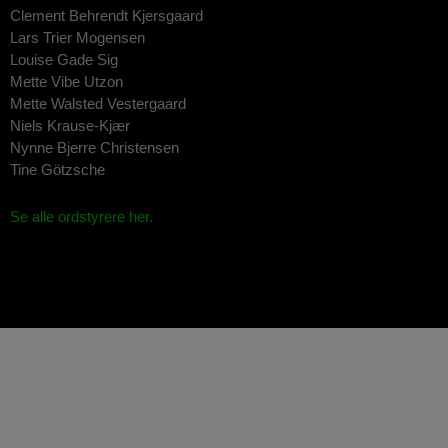
Clement Behrendt Kjersgaard
Lars Trier Mogensen
Louise Gade Sig
Mette Vibe Utzon
Mette Walsted Vestergaard
Niels Krause-Kjær
Nynne Bjerre Christensen
Tine Götzsche
Se alle ordstyrere her.