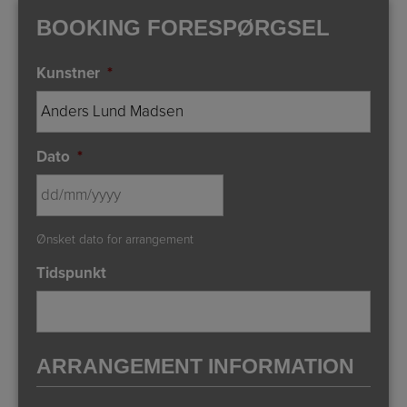
BOOKING FORESPØRGSEL
Kunstner
*
Dato
*
DD
Ønsket dato for arrangement
slash
MM
Tidspunkt
slash
YYYY
ARRANGEMENT INFORMATION