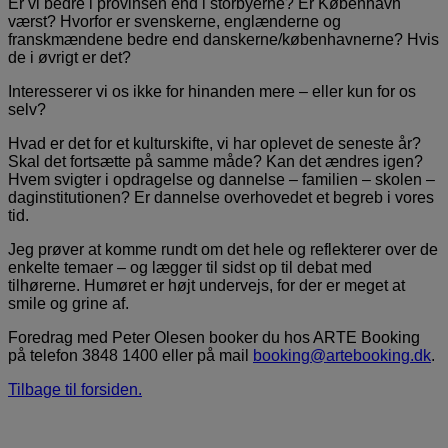
Er vi bedre i provinsen end i storbyerne? Er København
værst? Hvorfor er svenskerne, englænderne og
franskmændene bedre end danskerne/københavnerne? Hvis
de i øvrigt er det?
Interesserer vi os ikke for hinanden mere – eller kun for os
selv?
Hvad er det for et kulturskifte, vi har oplevet de seneste år?
Skal det fortsætte på samme måde? Kan det ændres igen?
Hvem svigter i opdragelse og dannelse – familien – skolen –
daginstitutionen? Er dannelse overhovedet et begreb i vores
tid.
Jeg prøver at komme rundt om det hele og reflekterer over de
enkelte temaer – og lægger til sidst op til debat med
tilhørerne. Humøret er højt undervejs, for der er meget at
smile og grine af.
Foredrag med Peter Olesen booker du hos ARTE Booking
på telefon 3848 1400 eller på mail
booking@artebooking.dk
.
Tilbage til forsiden.