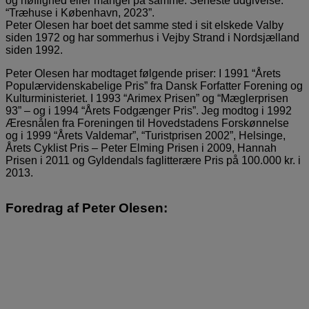
og høflighed eller mangel på samme. Seneste udgivelse:
“Træhuse i København, 2023”.
Peter Olesen har boet det samme sted i sit elskede Valby
siden 1972 og har sommerhus i Vejby Strand i Nordsjælland
siden 1992.
Peter Olesen har modtaget følgende priser: I 1991 “Årets
Populærvidenskabelige Pris” fra Dansk Forfatter Forening og
Kulturministeriet. I 1993 “Arimex Prisen” og “Mæglerprisen
93” – og i 1994 “Årets Fod­gænger Pri­s”. Jeg modtog i 1992
Æresnålen fra Foreningen til Hovedstadens For­skønnelse
og i 1999 “Årets Valdemar”, “Turistprisen 2002”, Helsinge,
Årets Cyklist Pris – Peter Elming Prisen i 2009, Hannah
Prisen i 2011 og Gyldendals faglitterære Pris på 100.000 kr. i
2013.
Foredrag af Peter Olesen: