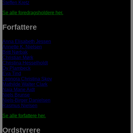
Steffen Kretz
Se alle foredragsholdere her.
Forfattere
Anna Elisabeth Jessen
Annette K. Nielsen
Britt Nørbak
Christian Mørk
Christina Hesselholdt
Dy Plambeck
Eva Tind
Leonora Christina Skov
Mathilde Walter Clark
Naja Marie Aidt
Niels Brunse
Niels-Birger Danielsen
Rasmus Nielsen
Se alle forfattere her.
Ordstyrere