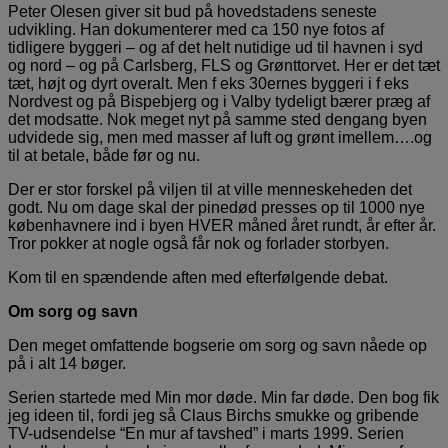
Peter Olesen giver sit bud på hovedstadens seneste
udvikling. Han dokumenterer med ca 150 nye fotos af
tidligere byggeri – og af det helt nutidige ud til havnen i syd
og nord – og på Carlsberg, FLS og Grønttorvet. Her er det tæt
tæt, højt og dyrt overalt. Men f eks 30ernes byggeri i f eks
Nordvest og på Bispebjerg og i Valby tydeligt bærer præg af
det modsatte. Nok meget nyt på samme sted dengang byen
udvidede sig, men med masser af luft og grønt imellem….og
til at betale, både før og nu.
Der er stor forskel på viljen til at ville menneskeheden det
godt. Nu om dage skal der pinedød presses op til 1000 nye
københavnere ind i byen HVER måned året rundt, år efter år.
Tror pokker at nogle også får nok og forlader storbyen.
Kom til en spændende aften med efterfølgende debat.
Om sorg og savn
Den meget omfattende bogserie om sorg og savn nåede op
på i alt 14 bøger.
Serien startede med Min mor døde. Min far døde. Den bog fik
jeg ideen til, fordi jeg så Claus Birchs smukke og gribende
TV-udsendelse “En mur af tavshed” i marts 1999. Serien