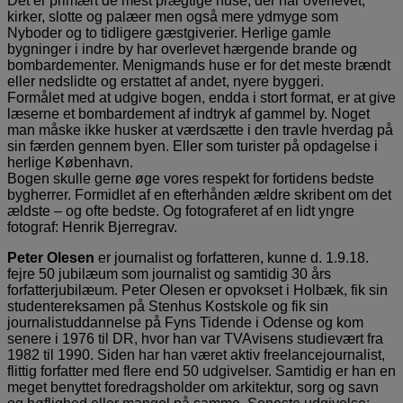
Det er primært de mest prægtige huse, der har overlevet,
kirker, slotte og palæer men også mere ydmyge som
Nyboder og to tidligere gæstgiverier. Herlige gamle
bygninger i indre by har overlevet hærgende brande og
bombardementer. Menigmands huse er for det meste brændt
eller nedslidte og erstattet af andet, nyere byggeri.
Formålet med at udgive bogen, endda i stort format, er at give
læserne et bombardement af indtryk af gammel by. Noget
man måske ikke husker at værdsætte i den travle hverdag på
sin færden gennem byen. Eller som turister på opdagelse i
herlige København.
Bogen skulle gerne øge vores respekt for fortidens bedste
bygherrer. Formidlet af en efterhånden ældre skribent om det
ældste – og ofte bedste. Og fotograferet af en lidt yngre
fotograf: Henrik Bjerregrav.
Peter Olesen
er journalist og forfatteren, kunne d. 1.9.18.
fejre 50 jubilæum som journalist og samtidig 30 års
forfatterjubilæum. Peter Olesen er opvokset i Holbæk, fik sin
studentereksamen på Stenhus Kostskole og fik sin
journalistuddannelse på Fyns Tidende i Odense og kom
senere i 1976 til DR, hvor han var TVAvisens studievært fra
1982 til 1990. Siden har han været aktiv freelancejournalist,
flittig forfatter med flere end 50 udgivelser. Samtidig er han en
meget benyttet foredragsholder om arkitektur, sorg og savn