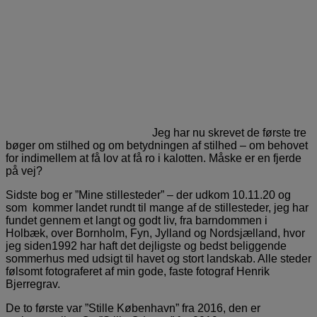
Jeg har nu skrevet de første tre
bøger om stilhed og om betydningen af stilhed – om behovet
for indimellem at få lov at få ro i kalotten. Måske er en fjerde
på vej?
Sidste bog er ”Mine stillesteder” – der udkom 10.11.20 og
som kommer landet rundt til mange af de stillesteder, jeg har
fundet gennem et langt og godt liv, fra barndommen i
Holbæk, over Bornholm, Fyn, Jylland og Nordsjælland, hvor
jeg siden1992 har haft det dejligste og bedst beliggende
sommerhus med udsigt til havet og stort landskab. Alle steder
følsomt fotograferet af min gode, faste fotograf Henrik
Bjerregrav.
De to første var ”Stille København” fra 2016, den er