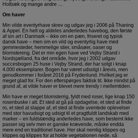
Holbæk og mange andre …
Om haver
Min vilde eventyrhave skrev og udgav jeg i 2006 på Thaning
& Appel. En helt og aldeles anderledes havebog, den første
af sin art i Danmark – ikke om en pæn, friseret og typisk
dansk have – men om en vild og eventyrlig have med
gemmesteder, hemmelige stier, småsøer, oaser og
blomstereng. Det er min egen have ved Vejby Strand i
Nordsjælland, fra det område, hvor jeg i 2002 udgav
succesbogen 25 huse i Vejby Strand, der har solgt i knap
4.000 eksemplarer. Bogen har været udsolgt i årevis, men
genudkommer i foråret 2016 på Frydenlund. Hvilket jeg er
meget glad for. For den efterspørges faktisk tit. Ikke mindst på
grund af, at vilde haver er blevet mere trendy i mellemtiden.
Min have er meget blomsterrig, fyldt med roser, lige knap 150
rosenbuske i alt. Et sted at gå på opdagelse, et sted at finde
ro, et sted at slappe af, et sted at finde uventede oplevelser
med stor havudsigt og udsigt til et pragtfuldt landskab med
marker – en fuldstændig anderledes have, som bestemt ikke
passer sig selv men er ganske krævende, måske endda
mere end en traditionel have. Her skal nemlig klippes og
klippes og klippes for at holde vegetationen nede, så