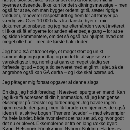
byernes udseende. Ikke kun for det skiltningsmæssige – men
også for at se, om man bygger ordentligt til, sætter rigtige
vinduer i, renoverer respektfuldt og frem for alt fornyer på
værdig vis. Over 10.000 dias fra danske byer er min
dokumentationsbase, og jeg har efterhånden været inviteret
til ikke så få af byerne for anden eller tredje gang – for at se
og siden kommentere, om det så også har hjulpet, hvad det
meget ofte har – med de første hak i tuden.
Jeg har altså et trænet øje, et meget stort og unikt
sammenligningsgrundlag og modet til at sige selv de
vanskeligste ting, nemlig at ganske meget stadig ser
forfærdeligt ud – dog altid serveret med et glimt i øjet, så de
angrebne også kan GÅ derfra – og ikke skal bæres ud.
Jeg påtager mig fortsat opgaver af denne slags.
En dag, jeg holdt foredrag i Næstved, spurgte en mand: Kan
jeg ikke få adressen til din hjemmeside, så jeg kan gense
eksempler på rædsler og forbedringer. Jeg havde ingen
hjemmeside dengang, men fik foruden en hjemmeside også
ideen til at skrive bogen “Pænere facader” – med eksempler
fra hele landet, både hvor slemt det har set ud, og hvor godt
det nu er blevet. Eksemplerne er fra en lang række byer:
Køge, Helsingør, Ringkøbing, Nyborg, Kolding, Haderslev,