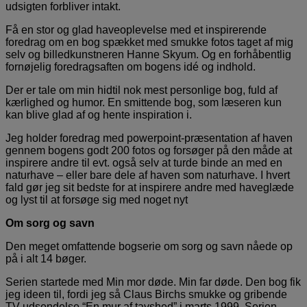
udsigten forbliver intakt.
Få en stor og glad haveoplevelse med et inspirerende
foredrag om en bog spækket med smukke fotos taget af mig
selv og billedkunstneren Hanne Skyum. Og en forhåbentlig
fornøjelig foredragsaften om bogens idé og indhold.
Der er tale om min hidtil nok mest personlige bog, fuld af
kærlighed og humor. En smittende bog, som læseren kun
kan blive glad af og hente inspiration i.
Jeg holder foredrag med powerpoint-præsentation af haven
gennem bogens godt 200 fotos og forsøger på den måde at
inspirere andre til evt. også selv at turde binde an med en
naturhave – eller bare dele af haven som naturhave. I hvert
fald gør jeg sit bedste for at inspirere andre med haveglæde
og lyst til at forsøge sig med noget nyt
Om sorg og savn
Den meget omfattende bogserie om sorg og savn nåede op
på i alt 14 bøger.
Serien startede med Min mor døde. Min far døde. Den bog fik
jeg ideen til, fordi jeg så Claus Birchs smukke og gribende
TV-udsendelse “En mur af tavshed” i marts 1999. Serien