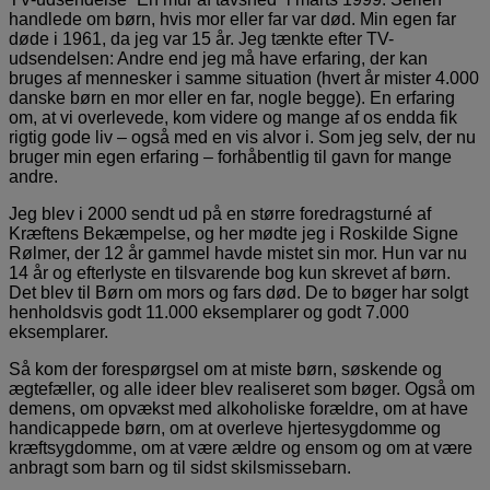
handlede om børn, hvis mor eller far var død. Min egen far
døde i 1961, da jeg var 15 år. Jeg tænkte efter TV-
udsendelsen: Andre end jeg må have erfaring, der kan
bruges af mennesker i samme situation (hvert år mister 4.000
danske børn en mor eller en far, nogle begge). En erfaring
om, at vi overlevede, kom videre og mange af os endda fik
rigtig gode liv – også med en vis alvor i. Som jeg selv, der nu
bruger min egen erfaring – forhåbentlig til gavn for mange
andre.
Jeg blev i 2000 sendt ud på en større foredragsturné af
Kræftens Bekæmpelse, og her mødte jeg i Roskilde Signe
Rølmer, der 12 år gammel havde mistet sin mor. Hun var nu
14 år og efterlyste en tilsvarende bog kun skrevet af børn.
Det blev til Børn om mors og fars død. De to bøger har solgt
henholdsvis godt 11.000 eksemplarer og godt 7.000
eksemplarer.
Så kom der forespørgsel om at miste børn, søskende og
ægtefæller, og alle ideer blev realiseret som bøger. Også om
demens, om opvækst med alkoholiske forældre, om at have
handicappede børn, om at overleve hjertesygdomme og
kræftsygdomme, om at være ældre og ensom og om at være
anbragt som barn og til sidst skilsmissebarn.