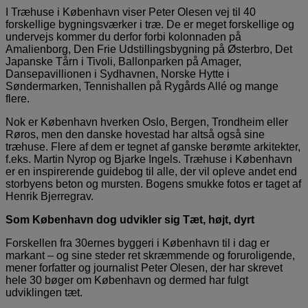
I Træhuse i København viser Peter Olesen vej til 40
forskellige bygningsværker i træ. De er meget forskellige og
undervejs kommer du derfor forbi kolonnaden på
Amalienborg, Den Frie Udstillingsbygning på Østerbro, Det
Japanske Tårn i Tivoli, Ballonparken på Amager,
Dansepavillionen i Sydhavnen, Norske Hytte i
Søndermarken, Tennishallen på Rygårds Allé og mange
flere.
Nok er København hverken Oslo, Bergen, Trondheim eller
Røros, men den danske hovestad har altså også sine
træhuse. Flere af dem er tegnet af ganske berømte arkitekter,
f.eks. Martin Nyrop og Bjarke Ingels. Træhuse i København
er en inspirerende guidebog til alle, der vil opleve andet end
storbyens beton og mursten. Bogens smukke fotos er taget af
Henrik Bjerregrav.
Som København dog udvikler sig Tæt, højt, dyrt
Forskellen fra 30ernes byggeri i København til i dag er
markant – og sine steder ret skræmmende og foruroligende,
mener forfatter og journalist Peter Olesen, der har skrevet
hele 30 bøger om København og dermed har fulgt
udviklingen tæt.