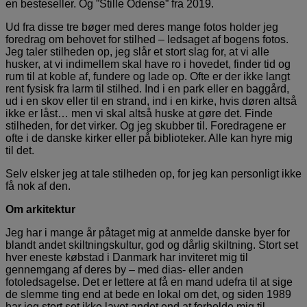
en besteseller. Og ”Stille Odense” fra 2019.
Ud fra disse tre bøger med deres mange fotos holder jeg
foredrag om behovet for stilhed – ledsaget af bogens fotos.
Jeg taler stilheden op, jeg slår et stort slag for, at vi alle
husker, at vi indimellem skal have ro i hovedet, finder tid og
rum til at koble af, fundere og lade op. Ofte er der ikke langt
rent fysisk fra larm til stilhed. Ind i en park eller en baggård,
ud i en skov eller til en strand, ind i en kirke, hvis døren altså
ikke er låst… men vi skal altså huske at gøre det. Finde
stilheden, for det virker. Og jeg skubber til. Foredragene er
ofte i de danske kirker eller på biblioteker. Alle kan hyre mig
til det.
Selv elsker jeg at tale stilheden op, for jeg kan personligt ikke
få nok af den.
Om arkitektur
Jeg har i mange år påtaget mig at anmelde danske byer for
blandt andet skiltningskultur, god og dårlig skiltning. Stort set
hver eneste købstad i Danmark har inviteret mig til
gennemgang af deres by – med dias- eller anden
fotoledsagelse. Det er lettere at få en mand udefra til at sige
de slemme ting end at bede en lokal om det, og siden 1989
har jeg stort set ikke lavet andet end at forholde mig til