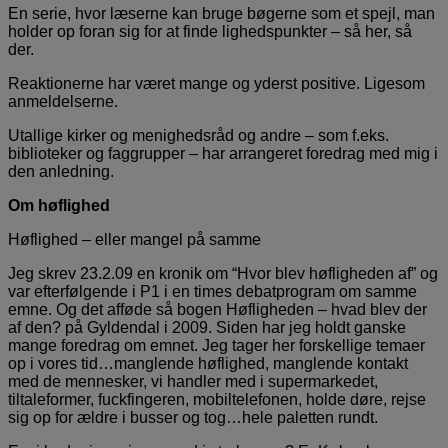
En serie, hvor læserne kan bruge bøgerne som et spejl, man
holder op foran sig for at finde lighedspunkter – så her, så
der.
Reaktionerne har været mange og yderst positive. Ligesom
anmeldelserne.
Utallige kirker og menighedsråd og andre – som f.eks.
biblioteker og faggrupper – har arrangeret foredrag med mig i
den anledning.
Om høflighed
Høflighed – eller mangel på samme
Jeg skrev 23.2.09 en kronik om “Hvor blev høfligheden af” og
var efterfølgende i P1 i en times debatprogram om samme
emne. Og det afføde så bogen Høfligheden – hvad blev der
af den? på Gyldendal i 2009. Siden har jeg holdt ganske
mange foredrag om emnet. Jeg tager her forskellige temaer
op i vores tid…manglende høflighed, manglende kontakt
med de mennesker, vi handler med i supermarkedet,
tiltaleformer, fuckfingeren, mobiltelefonen, holde døre, rejse
sig op for ældre i busser og tog…hele paletten rundt.