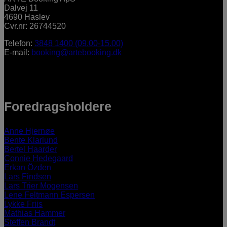
Dalvej 11
4690 Haslev
Cvr.nr: 26744520
Telefon:
3848 1400 (09.00-15.00)
E-mail:
booking@artebooking.dk
Foredragsholdere
Anne Hjernøe
Bente Klarlund
Bertel Haarder
Connie Hedegaard
Erkan Özden
Lars Findsen
Lars Trier Mogensen
Lene Feltmann Espersen
Lykke Friis
Mathias Hammer
Steffen Brandt