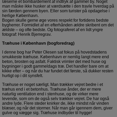
læserne et bombardement af indtryk af gammel by. Noget
man måske ikke husker at værdsætte i den travle hverdag på
sin færden gennem byen. Eller som turister på opdagelse i
herlige København.
Bogen skulle gerne øge vores respekt for fortidens bedste
bygherrer. Formidlet af en efterhånden ældre skribent om det
ældste – og ofte bedste. Og fotograferet af en lidt yngre
fotograf: Henrik Bjerregrav.
Træhuse i København (bogforedrag)
I denne bog har Peter Olesen sat fokus på hovedstadens
smukkeste træhuse. København er nemlig langt mere end
beton, brosten og asfalt. Faktisk vrimler det med huse og
bygninger i godt gammeldags træ. Det handler bare om at
kikke efter – og når du har fundet det første, så dukker resten
hurtigt op i dit synsfelt.
Træhuse er noget særligt. Man trækker vejret bedre i et
træhus end i et betonhus. Træhuse ånder, der er mere
naturlig ventilation end i stenhuse, og de virker mere
levende, som om de også selv trækker vejret. De har også
andre lyde. Flere steder knirker de, ikke mindst når vinden
blæser, og når det stormer. Når man går igennem dem, giver
gulve og vægge sig. Træhuse indbyder til hygge!