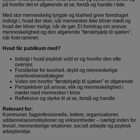
på hvorfor det er afgørende at se, forstå og handle i tide.
Med stor menneskelig tyngde og klarhed giver foredraget
indsigt i, hvad der sker, når mennesker ikke bliver mødt og
hvad der bliver muligt, når de gør. Et foredrag om ansvar,
menneskelighed og den afgørende “førstehjælp til sjælen”,
når livet rammer.
Hvad får publikum med?
Indsigt i hvad psykisk vold er og hvorfor den ofte
overses
Forståelse for tavshed, skyld og menneskelige
overlevelsesstrategier
Viden om hvorfor “førstehjælp til sjælen” er afgørende
Perspektiver på ansvar, etik og menneskelighed i
mødet med mennesker i krise
Refleksion og styrke til at se, forstå og handle
Relevant for:
Kommuner, fagprofessionelle, ledere, organisationer,
uddannelsesinstitutioner og virksomheder – særligt inden for
trivsel, menneskelige relationer, socialt arbejde og psykisk
arbejdsmiljø.