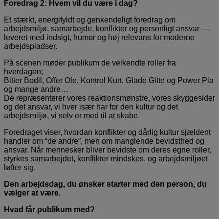
Foredrag 2: Hvem vil du være i dag?
Et stærkt, energifyldt og genkendeligt foredrag om
arbejdsmiljø, samarbejde, konflikter og personligt ansvar —
leveret med indsigt, humor og høj relevans for moderne
arbejdspladser.
På scenen møder publikum de velkendte roller fra
hverdagen;
Bitter Bodil, Offer Ole, Kontrol Kurt, Glade Gitte og Power Pia
og mange andre…
De repræsenterer vores reaktionsmønstre, vores skyggesider
og det ansvar, vi hver især har for den kultur og det
arbejdsmiljø, vi selv er med til at skabe.
Foredraget viser, hvordan konflikter og dårlig kultur sjældent
handler om “de andre”, men om manglende bevidsthed og
ansvar. Når mennesker bliver bevidste om deres egne roller,
styrkes samarbejdet, konflikter mindskes, og arbejdsmiljøet
løfter sig.
Den arbejdsdag, du ønsker starter med den person, du
vælger at være.
Hvad får publikum med?