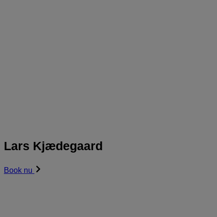
Lars Kjædegaard
Book nu