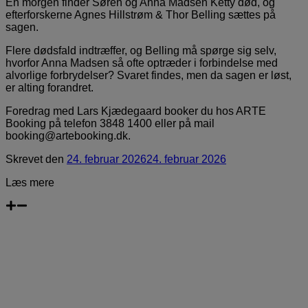
En morgen finder Søren og Anna Madsen Ketty død, og
efterforskerne Agnes Hillstrøm & Thor Belling sættes på
sagen.
Flere dødsfald indtræffer, og Belling må spørge sig selv,
hvorfor Anna Madsen så ofte optræder i forbindelse med
alvorlige forbrydelser? Svaret findes, men da sagen er løst,
er alting forandret.
Foredrag med Lars Kjædegaard booker du hos ARTE
Booking på telefon 3848 1400 eller på mail
booking@artebooking.dk.
Skrevet
den
24. februar 2026
24. februar 2026
Læs mere