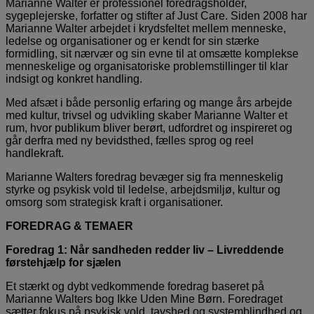
Marianne Walter er professionel foredragsholder,
sygeplejerske, forfatter og stifter af Just Care. Siden 2008 har
Marianne Walter arbejdet i krydsfeltet mellem menneske,
ledelse og organisationer og er kendt for sin stærke
formidling, sit nærvær og sin evne til at omsætte komplekse
menneskelige og organisatoriske problemstillinger til klar
indsigt og konkret handling.
Med afsæt i både personlig erfaring og mange års arbejde
med kultur, trivsel og udvikling skaber Marianne Walter et
rum, hvor publikum bliver berørt, udfordret og inspireret og
går derfra med ny bevidsthed, fælles sprog og reel
handlekraft.
Marianne Walters foredrag bevæger sig fra menneskelig
styrke og psykisk vold til ledelse, arbejdsmiljø, kultur og
omsorg som strategisk kraft i organisationer.
FOREDRAG & TEMAER
Foredrag 1: Når sandheden redder liv – Livreddende
førstehjælp for sjælen
Et stærkt og dybt vedkommende foredrag baseret på
Marianne Walters bog Ikke Uden Mine Børn. Foredraget
sætter fokus på psykisk vold, tavshed og systemblindhed og