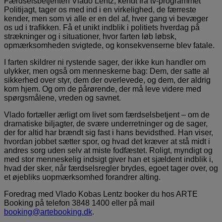
Færdselsbetjenten Vlado Lentz, kendt fra tv-programmet
Politijagt, tager os med ind i en virkelighed, de færreste
kender, men som vi alle er en del af, hver gang vi bevæger
os ud i trafikken. Få et unikt indblik i politiets hverdag på
strækninger og i situationer, hvor farten løb løbsk,
opmærksomheden svigtede, og konsekvenserne blev fatale.
I farten skildrer ni rystende sager, der ikke kun handler om
ulykker, men også om menneskerne bag: Dem, der satte al
sikkerhed over styr, dem der overlevede, og dem, der aldrig
kom hjem. Og om de pårørende, der må leve videre med
spørgsmålene, vreden og savnet.
Vlado fortæller ærligt om livet som færdselsbetjent – om de
dramatiske biljagter, de svære underretninger og de sager,
der for altid har brændt sig fast i hans bevidsthed. Han viser,
hvordan jobbet sætter spor, og hvad det kræver at stå midt i
andres sorg uden selv at miste fodfæstet. Roligt, myndigt og
med stor menneskelig indsigt giver han et sjældent indblik i,
hvad der sker, når færdselsregler brydes, egoet tager over, og
et øjebliks uopmærksomhed forandrer alting.
Foredrag med Vlado Kobas Lentz booker du hos ARTE
Booking på telefon 3848 1400 eller på mail
booking@artebooking.dk
.