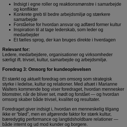
Indsigt i egne roller og reaktionsmønstre i samarbejde
og konflikter
Konkrete greb til bedre arbejdsmiljø og stærkere
samarbejde
Forståelse for hvordan ansvar og adfærd former kultur
Inspiration til at tage lederskab, som leder og
medarbejder
Et fælles sprog, der kan bruges direkte i hverdagen
Relevant for:
Ledere, medarbejdere, organisationer og virksomheder
særligt ift. trivsel, kultur, samarbejde og arbejdsmiljø.
Foredrag 3: Omsorg for kundeoplevelsen
Et stærkt og aktuelt foredrag om omsorg som strategisk
styrke i ledelse, kultur og relationer. Med afsæt i Marianne
Walters kommende bog viser foredraget, hvordan mennesker
blomstrer, når de bliver set, mødt og forstået — og hvordan
omsorg skaber både trivsel, kvalitet og resultater.
Foredraget giver indsigt i, hvordan en menneskelig tilgang
ikke er “blød”, men en afgørende faktor for stærk kultur,
bæredygtig performance og langtidsholdbare relationer —
både internt og ud mod kunder og borgere.