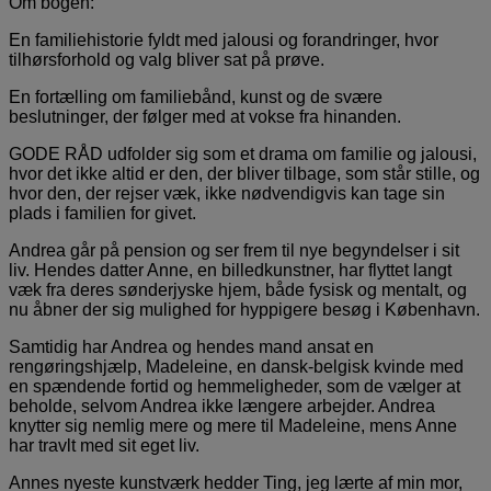
Om bogen:
En familiehistorie fyldt med jalousi og forandringer, hvor
tilhørsforhold og valg bliver sat på prøve.
En fortælling om familiebånd, kunst og de svære
beslutninger, der følger med at vokse fra hinanden.
GODE RÅD udfolder sig som et drama om familie og jalousi,
hvor det ikke altid er den, der bliver tilbage, som står stille, og
hvor den, der rejser væk, ikke nødvendigvis kan tage sin
plads i familien for givet.
Andrea går på pension og ser frem til nye begyndelser i sit
liv. Hendes datter Anne, en billedkunstner, har flyttet langt
væk fra deres sønderjyske hjem, både fysisk og mentalt, og
nu åbner der sig mulighed for hyppigere besøg i København.
Samtidig har Andrea og hendes mand ansat en
rengøringshjælp, Madeleine, en dansk-belgisk kvinde med
en spændende fortid og hemmeligheder, som de vælger at
beholde, selvom Andrea ikke længere arbejder. Andrea
knytter sig nemlig mere og mere til Madeleine, mens Anne
har travlt med sit eget liv.
Annes nyeste kunstværk hedder Ting, jeg lærte af min mor,