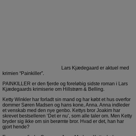
Lars Kjædegaard er aktuel med
krimien “Painkiller”.
PAINKILLER er den fjerde og foreløbig sidste roman i Lars
Kjædegaards krimiserie om Hillstrøm & Belling.
Ketty Winkler har forladt sin mand og har købt et hus overfor
dommer Søren Madsen og hans kone, Anna. Anna indleder
et venskab med den nye genbo. Kettys bror Joakim har
skrevet bestselleren ‘Det er nu’, som alle taler om. Men Ketty
bryder sig ikke om sin berømte bror. Hvad er det, han har
gjort hende?