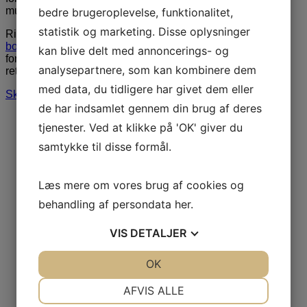
musik.
bedre brugeroplevelse, funktionalitet,
statistik og marketing. Disse oplysninger
Ring til os på
3848 1400
eller send en mail til
booking@artebooking.dk
. Vi tilbyder hurtig og professionel
kan blive delt med annoncerings- og
formidling. Vi glæder os til at hjælpe dig med at finde den
analysepartnere, som kan kombinere dem
rette person til jeres næste arrangement.
med data, du tidligere har givet dem eller
Skriv til os via formular
de har indsamlet gennem din brug af deres
tjenester. Ved at klikke på 'OK' giver du
samtykke til disse formål.
Læs mere om vores brug af cookies og
behandling af persondata
her
.
VIS
DETALJER
JA
NEJ
OK
JA
NEJ
NØDVENDIGE
PRÆFERENCER
AFVIS ALLE