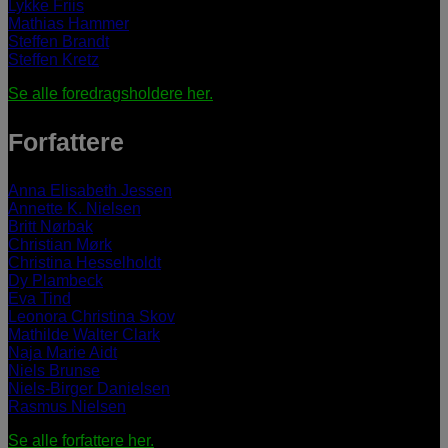
Lykke Friis
Mathias Hammer
Steffen Brandt
Steffen Kretz
Se alle foredragsholdere her.
Forfattere
Anna Elisabeth Jessen
Annette K. Nielsen
Britt Nørbak
Christian Mørk
Christina Hesselholdt
Dy Plambeck
Eva Tind
Leonora Christina Skov
Mathilde Walter Clark
Naja Marie Aidt
Niels Brunse
Niels-Birger Danielsen
Rasmus Nielsen
Se alle forfattere her.