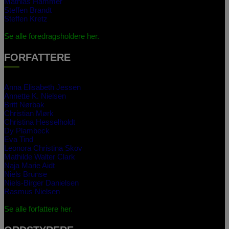
Mathias Hammer
Steffen Brandt
Steffen Kretz
Se alle foredragsholdere her.
FORFATTERE
Anna Elisabeth Jessen
Annette K. Nielsen
Britt Nørbak
Christian Mørk
Christina Hesselholdt
Dy Plambeck
Eva Tind
Leonora Christina Skov
Mathilde Walter Clark
Naja Marie Aidt
Niels Brunse
Niels-Birger Danielsen
Rasmus Nielsen
Se alle forfattere her.