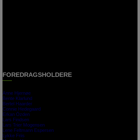
FOREDRAGSHOLDERE
Anne Hjernøe
Bente Klarlund
Bertel Haarder
Connie Hedegaard
Erkan Özden
Lars Findsen
Lars Trier Mogensen
Lene Feltmann Espersen
Lykke Friis