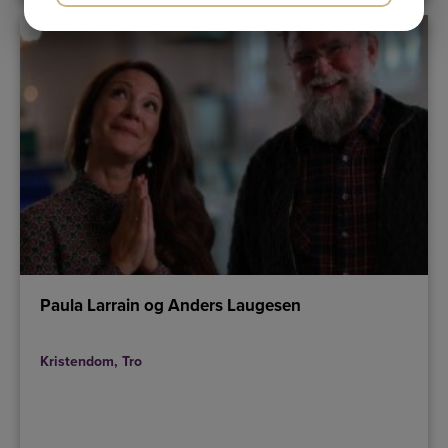
JA
NEJ
JA
NEJ
MARKETING
STATISTIK
Paula Larrain og Anders Laugesen
Kristendom
,
Tro