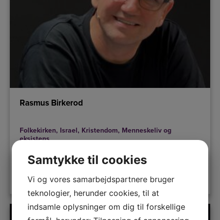
Rasmus Birkerod
Folkekirken
,
Israel
,
Kristendom
,
Menneskeliv og
eksistens
Samtykke til cookies
LÆS MERE
Vi og vores samarbejdspartnere bruger
teknologier, herunder cookies, til at
indsamle oplysninger om dig til forskellige