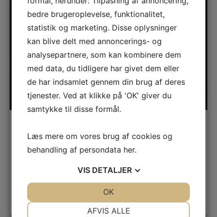
formål, herunder: Tilpasning af annoncering,
bedre brugeroplevelse, funktionalitet,
statistik og marketing. Disse oplysninger
kan blive delt med annoncerings- og
analysepartnere, som kan kombinere dem
med data, du tidligere har givet dem eller
de har indsamlet gennem din brug af deres
tjenester. Ved at klikke på 'OK' giver du
samtykke til disse formål.
Naser Khader
Læs mere om vores brug af cookies og
behandling af persondata
her
.
Gaza
,
Humor
,
Kristendom
,
Mellemøsten
VIS
DETALJER
JA
NEJ
OK
JA
NEJ
LÆS MERE
NØDVENDIGE
PRÆFERENCER
AFVIS ALLE