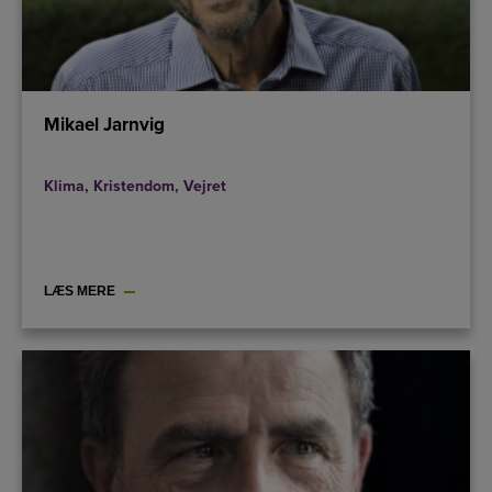
Mikael Jarnvig
Klima
,
Kristendom
,
Vejret
LÆS MERE