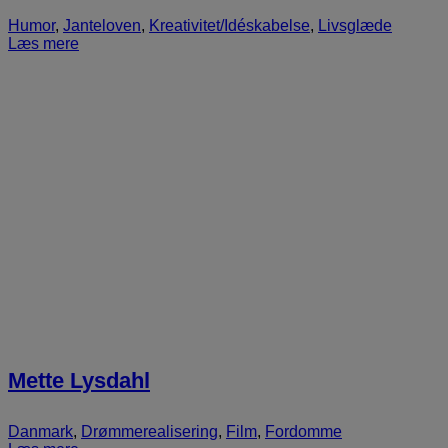
Humor
,
Janteloven
,
Kreativitet/Idéskabelse
,
Livsglæde
Læs mere
Mette Lysdahl
Danmark
,
Drømmerealisering
,
Film
,
Fordomme