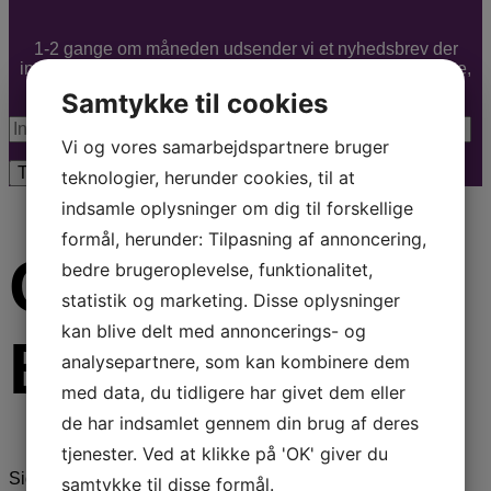
1-2 gange om måneden udsender vi et nyhedsbrev der
indeholder aktuelle tilbud, nye forfattere, foredragsholdere,
musikere, underholdere m.m.
Samtykke til cookies
Vi og vores samarbejdspartnere bruger
teknologier, herunder cookies, til at
indsamle oplysninger om dig til forskellige
formål, herunder: Tilpasning af annoncering,
Om Arte
bedre brugeroplevelse, funktionalitet,
statistik og marketing. Disse oplysninger
kan blive delt med annoncerings- og
Booking
analysepartnere, som kan kombinere dem
med data, du tidligere har givet dem eller
de har indsamlet gennem din brug af deres
tjenester. Ved at klikke på 'OK' giver du
Siden 1946 har ARTE Booking formidlet foredrag,
samtykke til disse formål.