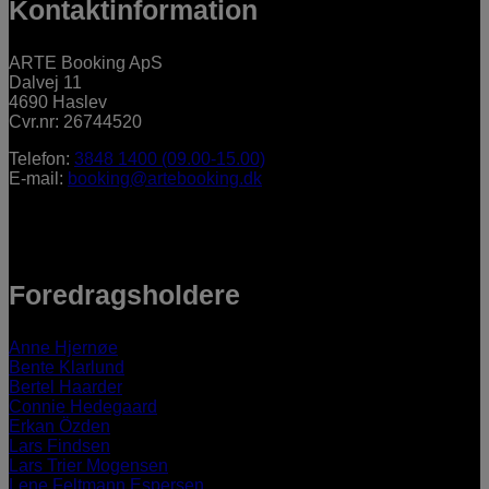
Kontaktinformation
ARTE Booking ApS
Dalvej 11
4690 Haslev
Cvr.nr: 26744520
Telefon:
3848 1400 (09.00-15.00)
E-mail:
booking@artebooking.dk
Foredragsholdere
Anne Hjernøe
Bente Klarlund
Bertel Haarder
Connie Hedegaard
Erkan Özden
Lars Findsen
Lars Trier Mogensen
Lene Feltmann Espersen