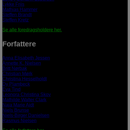
Lykke Friis
Mathias Hammer
Steffen Brandt
Steffen Kretz
Se alle foredragsholdere her.
Forfattere
Anna Elisabeth Jessen
Annette K. Nielsen
Britt Nørbak
Christian Mørk
Christina Hesselholdt
Dy Plambeck
Eva Tind
Leonora Christina Skov
Mathilde Walter Clark
Naja Marie Aidt
Niels Brunse
Niels-Birger Danielsen
Rasmus Nielsen