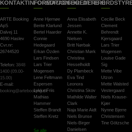
KONTAKTINFORMATION
FOREDRAGSHOLDERE
FORFATTERE
ORDSTYR
ARTE Booking
Anne Hjernøe
Anna Elisabeth
Cecilie Beck
ApS
Bente Klarlund
Jessen
Clement
Dalvej 11
Bertel Haarder
Annette K.
Behrendt
4690 Haslev
Connie
Nielsen
Kjersgaard
Cvr.nr:
Hedegaard
Britt Nørbak
Lars Trier
26744520
Erkan Özden
Christian Mørk
Mogensen
Lars Findsen
Christina
Louise Gade
Lars Trier
Hesselholdt
Sig
Telefon:
3848
Mogensen
Dy Plambeck
Mette Vibe
1400 (09.00-
Lene Feltmann
Eva Tind
Utzon
15.00)
Espersen
Leonora
Mette Walsted
E-mail:
Lykke Friis
Christina Skov
Vestergaard
booking@artebooking.dk
Mathias
Mathilde Walter
Niels Krause-
Hammer
Clark
Kjær
Steffen Brandt
Naja Marie Aidt
Nynne Bjerre
Steffen Kretz
Niels Brunse
Christensen
Niels-Birger
Tine Götzsche
Danielsen
Se alle