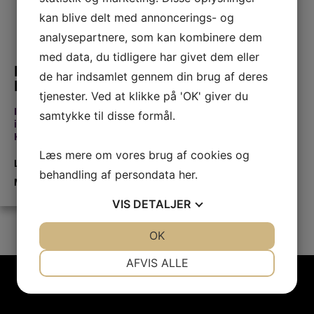
kan blive delt med annoncerings- og
analysepartnere, som kan kombinere dem
med data, du tidligere har givet dem eller
Kasper
de har indsamlet gennem din brug af deres
Nielsen
tjenester. Ved at klikke på 'OK' giver du
Investering
samtykke til disse formål.
i kunst
,
Kunst
Læs mere om vores brug af cookies og
LÆS
behandling af persondata
her
.
MERE
VIS
DETALJER
JA
NEJ
OK
JA
NEJ
NØDVENDIGE
PRÆFERENCER
AFVIS ALLE
JA
NEJ
JA
NEJ
MARKETING
STATISTIK