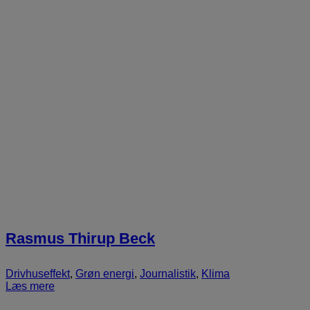
Rasmus Thirup Beck
Drivhuseffekt
,
Grøn energi
,
Journalistik
,
Klima
Læs mere