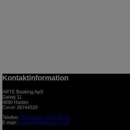
Kontaktinformation
ARTE Booking ApS
Dalvej 11
4690 Haslev
Cvr.nr: 26744520
Telefon:
3848 1400 (09.00-15.00)
E-mail:
booking@artebooking.dk