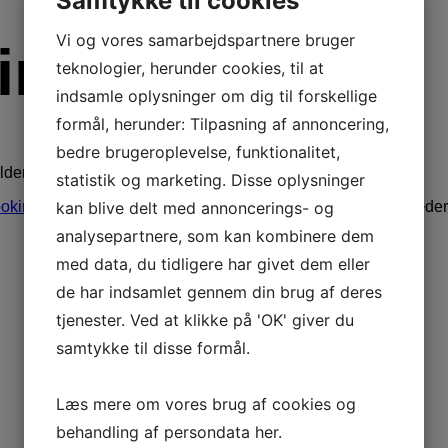
Samtykke til cookies
Vi og vores samarbejdspartnere bruger
ing
teknologier, herunder cookies, til at
indsamle oplysninger om dig til forskellige
formål, herunder: Tilpasning af annoncering,
bedre brugeroplevelse, funktionalitet,
ldere, underholdning, stand-up komikere og musik.
statistik og marketing. Disse oplysninger
kan blive delt med annoncerings- og
oking.dk
. Vi tilbyder hurtig og professionel formidling. Vi glæder
analysepartnere, som kan kombinere dem
med data, du tidligere har givet dem eller
de har indsamlet gennem din brug af deres
tjenester. Ved at klikke på 'OK' giver du
samtykke til disse formål.
Læs mere om vores brug af cookies og
behandling af persondata
her
.