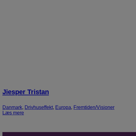
Jiesper Tristan
Danmark
,
Drivhuseffekt
,
Europa
,
Fremtiden/Visioner
Læs mere