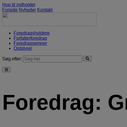
Hop til indholdet
Forside
Nyheder
Kontakt
Foredragsholdere
Forfatterforedrag
Foredragsemner
Ordstyrer
Søg efter:
Foredrag:
G