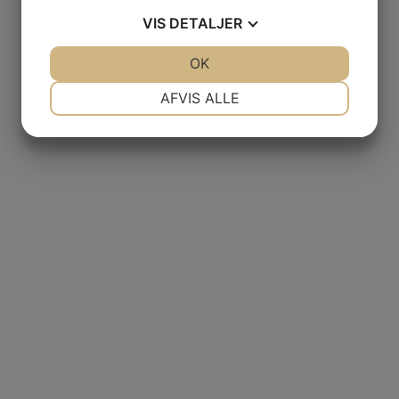
VIS
DETALJER
JA
NEJ
OK
JA
NEJ
NØDVENDIGE
PRÆFERENCER
AFVIS ALLE
JA
NEJ
JA
NEJ
MARKETING
STATISTIK