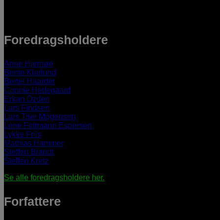
Foredragsholdere
Anne Hjernøe
Bente Klarlund
Bertel Haarder
Connie Hedegaard
Erkan Özden
Lars Findsen
Lars Trier Mogensen
Lene Feltmann Espersen
Lykke Friis
Mathias Hammer
Steffen Brandt
Steffen Kretz
Se alle foredragsholdere her.
Forfattere