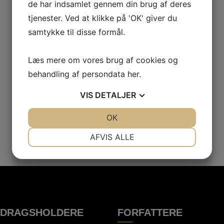
de har indsamlet gennem din brug af deres
tjenester. Ved at klikke på 'OK' giver du
samtykke til disse formål.
Læs mere om vores brug af cookies og
behandling af persondata
her
.
VIS
DETALJER
JA
NEJ
OK
JA
NEJ
NØDVENDIGE
PRÆFERENCER
AFVIS ALLE
JA
NEJ
JA
NEJ
MARKETING
STATISTIK
EDRAGSHOLDERE
FORFATTERE