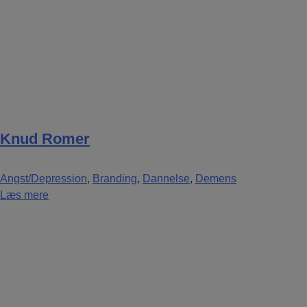
Knud Romer
Angst/Depression
,
Branding
,
Dannelse
,
Demens
Læs mere