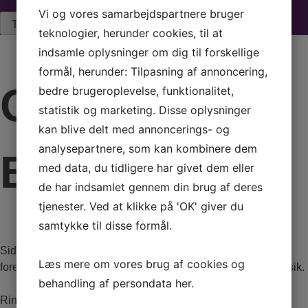
Vi og vores samarbejdspartnere bruger
teknologier, herunder cookies, til at
indsamle oplysninger om dig til forskellige
formål, herunder: Tilpasning af annoncering,
Om Arte
bedre brugeroplevelse, funktionalitet,
statistik og marketing. Disse oplysninger
kan blive delt med annoncerings- og
analysepartnere, som kan kombinere dem
Booking
med data, du tidligere har givet dem eller
de har indsamlet gennem din brug af deres
tjenester. Ved at klikke på 'OK' giver du
samtykke til disse formål.
Siden 1946 har ARTE Booking formidlet foredrag,
Læs mere om vores brug af cookies og
foredragsholdere, underholdning, stand-up komikere og musik.
behandling af persondata
her
.
Ring til os på
3848 1400
eller send en mail til