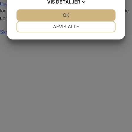
VIS
DETALJER
booking@artebooking.dk
. Vi tilbyder hurtig og professionel
formidling. Vi glæder os til at hjælpe dig med at finde den rette
JA
NEJ
OK
JA
NEJ
person til jeres næste arrangement.
NØDVENDIGE
PRÆFERENCER
AFVIS ALLE
Skriv til os via formular
JA
NEJ
JA
NEJ
MARKETING
STATISTIK