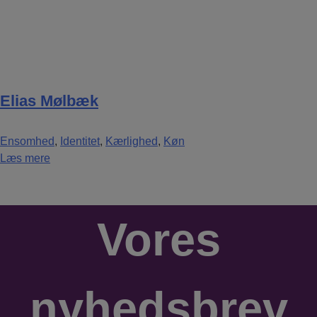
Elias Mølbæk
Ensomhed
,
Identitet
,
Kærlighed
,
Køn
Læs mere
Vores
nyhedsbrev