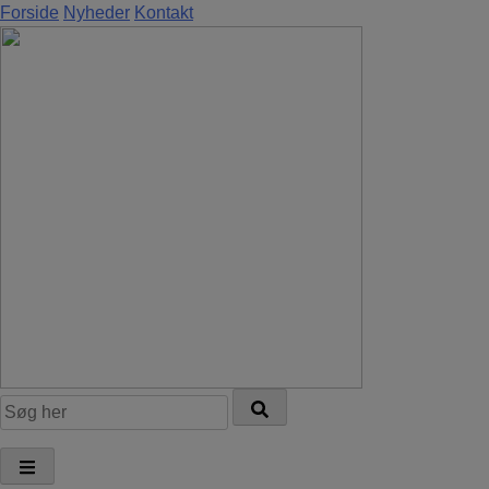
Hop
Forside
Nyheder
Kontakt
til
indholdet
Søg
efter: