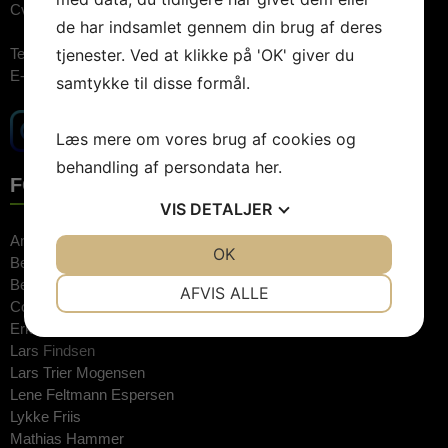
Cvr.nr: 26744520
de har indsamlet gennem din brug af deres
tjenester. Ved at klikke på 'OK' giver du
Telefon:
3848 1400 (09.00-15.00)
E-mail:
booking@artebooking.dk
samtykke til disse formål.
Læs mere om vores brug af cookies og
behandling af persondata
her
.
FOREDRAGSHOLDERE
VIS
DETALJER
Anne Hjernøe
JA
NEJ
OK
JA
NEJ
Bente Klarlund
NØDVENDIGE
PRÆFERENCER
Bertel Haarder
AFVIS ALLE
Connie Hedegaard
JA
NEJ
JA
NEJ
Erkan Özden
Lars Findsen
MARKETING
STATISTIK
Lars Trier Mogensen
Lene Feltmann Espersen
Lykke Friis
Mathias Hammer