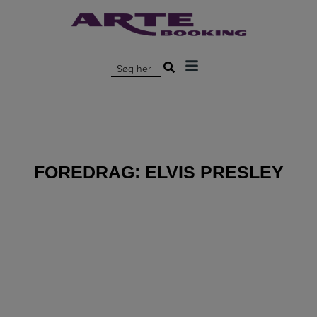
Hop
til
indholdet
Søg efter:
FOREDRAG:
ELVIS PRESLEY