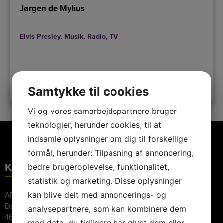
Jørgen de Mylius
Elvis Presley
,
Musik
,
Radio
,
TV
LÆS MERE
Samtykke til cookies
Vi og vores samarbejdspartnere bruger
teknologier, herunder cookies, til at
indsamle oplysninger om dig til forskellige
formål, herunder: Tilpasning af annoncering,
KONTAKTINFORMATION
bedre brugeroplevelse, funktionalitet,
statistik og marketing. Disse oplysninger
kan blive delt med annoncerings- og
ARTE Booking ApS
Dalvej 11
analysepartnere, som kan kombinere dem
4690 Haslev
med data, du tidligere har givet dem eller