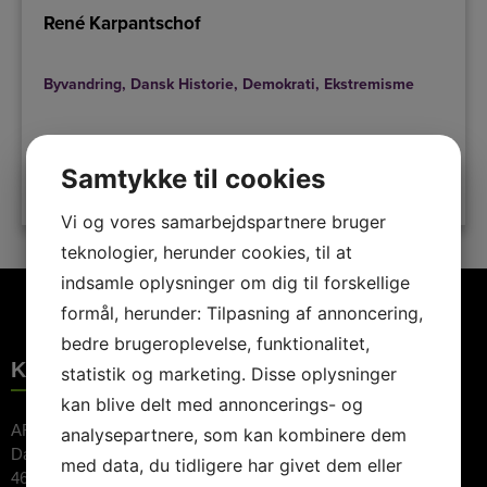
René Karpantschof
Byvandring
,
Dansk Historie
,
Demokrati
,
Ekstremisme
Samtykke til cookies
LÆS MERE
Vi og vores samarbejdspartnere bruger
teknologier, herunder cookies, til at
indsamle oplysninger om dig til forskellige
formål, herunder: Tilpasning af annoncering,
bedre brugeroplevelse, funktionalitet,
KONTAKTINFORMATION
statistik og marketing. Disse oplysninger
kan blive delt med annoncerings- og
ARTE Booking ApS
analysepartnere, som kan kombinere dem
Dalvej 11
med data, du tidligere har givet dem eller
4690 Haslev