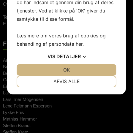
de har indsamlet gennem din brug af deres
Cvr.nr: 26744520
tjenester. Ved at klikke på 'OK' giver du
Telefon:
3848 1400 (09.00-15.00)
samtykke til disse formål.
E-mail:
booking@artebooking.dk
Læs mere om vores brug af cookies og
FOREDRAGSHOLDERE
behandling af persondata
her
.
VIS
DETALJER
Anne Hjernøe
Bente Klarlund
JA
NEJ
OK
JA
NEJ
Bertel Haarder
NØDVENDIGE
PRÆFERENCER
Connie Hedegaard
AFVIS ALLE
Erkan Özden
JA
NEJ
JA
NEJ
Lars Findsen
Lars Trier Mogensen
MARKETING
STATISTIK
Lene Feltmann Espersen
Lykke Friis
Mathias Hammer
Steffen Brandt
Steffen Kretz