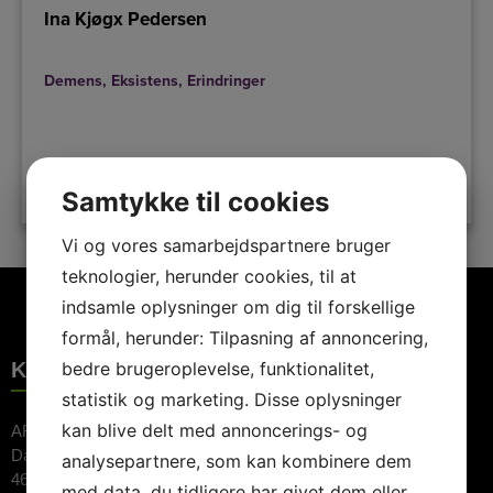
Ina Kjøgx Pedersen
Demens
,
Eksistens
,
Erindringer
LÆS MERE
Samtykke til cookies
Vi og vores samarbejdspartnere bruger
teknologier, herunder cookies, til at
indsamle oplysninger om dig til forskellige
formål, herunder: Tilpasning af annoncering,
KONTAKTINFORMATION
bedre brugeroplevelse, funktionalitet,
statistik og marketing. Disse oplysninger
kan blive delt med annoncerings- og
ARTE Booking ApS
Dalvej 11
analysepartnere, som kan kombinere dem
4690 Haslev
med data, du tidligere har givet dem eller