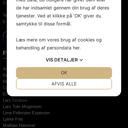
Cvr.nr: 26744520
de har indsamlet gennem din brug af deres
tjenester. Ved at klikke på 'OK' giver du
Telefon:
3848 1400 (09.00-15.00)
E-mail:
booking@artebooking.dk
samtykke til disse formål.
Læs mere om vores brug af cookies og
behandling af persondata
her
.
FOREDRAGSHOLDERE
VIS
DETALJER
Anne Hjernøe
JA
NEJ
OK
JA
NEJ
Bente Klarlund
NØDVENDIGE
PRÆFERENCER
Bertel Haarder
AFVIS ALLE
Connie Hedegaard
JA
NEJ
JA
NEJ
Erkan Özden
Lars Findsen
MARKETING
STATISTIK
Lars Trier Mogensen
Lene Feltmann Espersen
Lykke Friis
Mathias Hammer