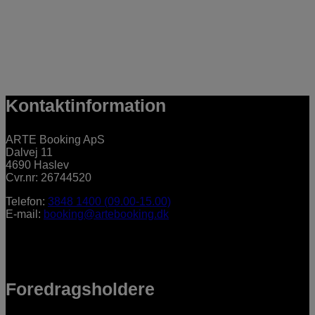
Kontaktinformation
ARTE Booking ApS
Dalvej 11
4690 Haslev
Cvr.nr: 26744520
Telefon:
3848 1400 (09.00-15.00)
E-mail:
booking@artebooking.dk
Foredragsholdere