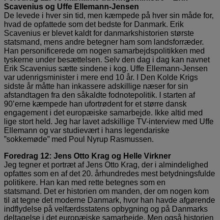
Scavenius og Uffe Ellemann-Jensen
De levede i hver sin tid, men kæmpede på hver sin måde for,
hvad de opfattede som det bedste for Danmark. Erik
Scavenius er blevet kaldt for danmarkshistorien største
statsmand, mens andre betegner ham som landsforræder.
Han personificerede om nogen samarbejdspolitikken med
tyskerne under besættelsen. Selv den dag i dag kan navnet
Erik Scavenius sætte sindene i kog. Uffe Ellemann-Jensen
var udenrigsminister i mere end 10 år. I Den Kolde Krigs
sidste år måtte han inkassere adskillige næser for sin
afstandtagen fra den såkaldte fodnotepolitik. I starten af
90’erne kæmpede han ufortrødent for et større dansk
engagement i det europæiske samarbejde. Ikke altid med
lige stort held. Jeg har lavet adskillige TV-interview med Uffe
Ellemann og var studievært i hans legendariske
”sokkemøde” med Poul Nyrup Rasmussen.
Foredrag 12: Jens Otto Krag og Helle Virkner
Jeg tegner et portræt af Jens Otto Krag, der i almindelighed
opfattes som en af det 20. århundredes mest betydningsfulde
politikere. Han kan med rette betegnes som en
statsmand. Det er historien om manden, der om nogen kom
til at tegne det moderne Danmark, hvor han havde afgørende
indflydelse på velfærdsstatens opbygning og på Danmarks
deltagelse i det europæiske samarbejde. Men også historien