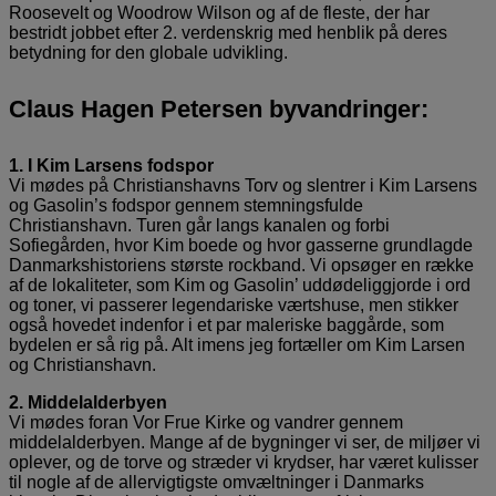
Roosevelt og Woodrow Wilson og af de fleste, der har
bestridt jobbet efter 2. verdenskrig med henblik på deres
betydning for den globale udvikling.
Claus Hagen Petersen byvandringer:
1. I Kim Larsens fodspor
Vi mødes på Christianshavns Torv og slentrer i Kim Larsens
og Gasolin’s fodspor gennem stemningsfulde
Christianshavn. Turen går langs kanalen og forbi
Sofiegården, hvor Kim boede og hvor gasserne grundlagde
Danmarkshistoriens største rockband. Vi opsøger en række
af de lokaliteter, som Kim og Gasolin’ uddødeliggjorde i ord
og toner, vi passerer legendariske værtshuse, men stikker
også hovedet indenfor i et par maleriske baggårde, som
bydelen er så rig på. Alt imens jeg fortæller om Kim Larsen
og Christianshavn.
2. Middelalderbyen
Vi mødes foran Vor Frue Kirke og vandrer gennem
middelalderbyen. Mange af de bygninger vi ser, de miljøer vi
oplever, og de torve og stræder vi krydser, har været kulisser
til nogle af de allervigtigste omvæltninger i Danmarks