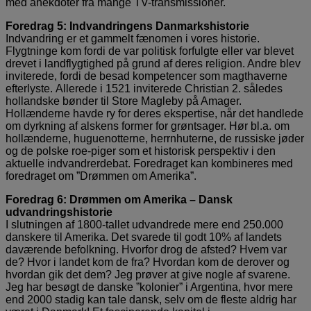
med anekdoter fra mange TV-transmissioner.
Foredrag 5: Indvandringens Danmarkshistorie
Indvandring er et gammelt fænomen i vores historie.
Flygtninge kom fordi de var politisk forfulgte eller var blevet
drevet i landflygtighed på grund af deres religion. Andre blev
inviterede, fordi de besad kompetencer som magthaverne
efterlyste. Allerede i 1521 inviterede Christian 2. således
hollandske bønder til Store Magleby på Amager.
Hollænderne havde ry for deres ekspertise, når det handlede
om dyrkning af alskens former for grøntsager. Hør bl.a. om
hollænderne, huguenotterne, herrnhuterne, de russiske jøder
og de polske roe-piger som et historisk perspektiv i den
aktuelle indvandrerdebat. Foredraget kan kombineres med
foredraget om ”Drømmen om Amerika”.
Foredrag 6: Drømmen om Amerika – Dansk
udvandringshistorie
I slutningen af 1800-tallet udvandrede mere end 250.000
danskere til Amerika. Det svarede til godt 10% af landets
daværende befolkning. Hvorfor drog de afsted? Hvem var
de? Hvor i landet kom de fra? Hvordan kom de derover og
hvordan gik det dem? Jeg prøver at give nogle af svarene.
Jeg har besøgt de danske ”kolonier” i Argentina, hvor mere
end 2000 stadig kan tale dansk, selv om de fleste aldrig har