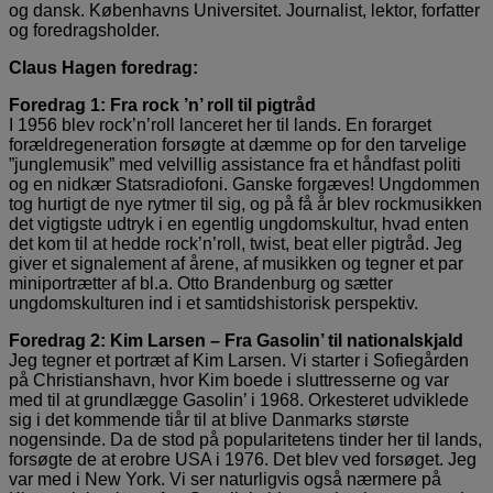
og dansk. Københavns Universitet. Journalist, lektor, forfatter
og foredragsholder.
Claus Hagen foredrag:
Foredrag 1: Fra rock ’n’ roll til pigtråd
I 1956 blev rock’n’roll lanceret her til lands. En forarget
forældregeneration forsøgte at dæmme op for den tarvelige
”junglemusik” med velvillig assistance fra et håndfast politi
og en nidkær Statsradiofoni. Ganske forgæves! Ungdommen
tog hurtigt de nye rytmer til sig, og på få år blev rockmusikken
det vigtigste udtryk i en egentlig ungdomskultur, hvad enten
det kom til at hedde rock’n’roll, twist, beat eller pigtråd. Jeg
giver et signalement af årene, af musikken og tegner et par
miniportrætter af bl.a. Otto Brandenburg og sætter
ungdomskulturen ind i et samtidshistorisk perspektiv.
Foredrag 2: Kim Larsen – Fra Gasolin’ til nationalskjald
Jeg tegner et portræt af Kim Larsen. Vi starter i Sofiegården
på Christianshavn, hvor Kim boede i sluttresserne og var
med til at grundlægge Gasolin’ i 1968. Orkesteret udviklede
sig i det kommende tiår til at blive Danmarks største
nogensinde. Da de stod på popularitetens tinder her til lands,
forsøgte de at erobre USA i 1976. Det blev ved forsøget. Jeg
var med i New York. Vi ser naturligvis også nærmere på