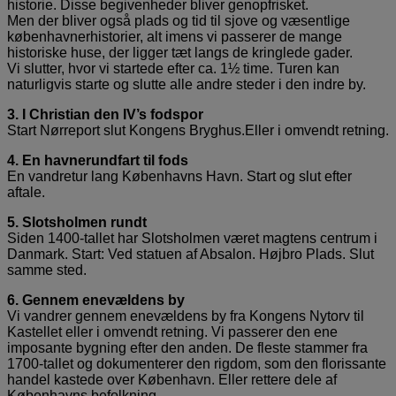
historie. Disse begivenheder bliver genopfrisket.
Men der bliver også plads og tid til sjove og væsentlige
københavnerhistorier, alt imens vi passerer de mange
historiske huse, der ligger tæt langs de kringlede gader.
Vi slutter, hvor vi startede efter ca. 1½ time. Turen kan
naturligvis starte og slutte alle andre steder i den indre by.
3. I Christian den IV’s fodspor
Start Nørreport slut Kongens Bryghus.Eller i omvendt retning.
4. En havnerundfart til fods
En vandretur lang Københavns Havn. Start og slut efter
aftale.
5. Slotsholmen rundt
Siden 1400-tallet har Slotsholmen været magtens centrum i
Danmark. Start: Ved statuen af Absalon. Højbro Plads. Slut
samme sted.
6. Gennem enevældens by
Vi vandrer gennem enevældens by fra Kongens Nytorv til
Kastellet eller i omvendt retning. Vi passerer den ene
imposante bygning efter den anden. De fleste stammer fra
1700-tallet og dokumenterer den rigdom, som den florissante
handel kastede over København. Eller rettere dele af
Københavns befolkning.