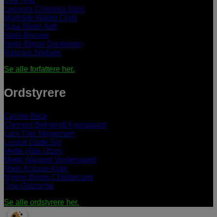
Eva Tind
Leonora Christina Skov
Mathilde Walter Clark
Naja Marie Aidt
Niels Brunse
Niels-Birger Danielsen
Rasmus Nielsen
Se alle forfattere her.
Ordstyrere
Cecilie Beck
Clement Behrendt Kjersgaard
Lars Trier Mogensen
Louise Gade Sig
Mette Vibe Utzon
Mette Walsted Vestergaard
Niels Krause-Kjær
Nynne Bjerre Christensen
Tine Götzsche
Se alle ordstyrere her.