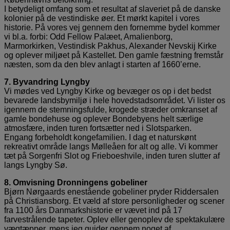
I betydeligt omfang som et resultat af slaveriet på de danske
kolonier på de vestindiske øer. Et mørkt kapitel i vores
historie. På vores vej gennem den fornemme bydel kommer
vi bl.a. forbi: Odd Fellow Palæet, Amalienborg,
Marmorkirken, Vestindisk Pakhus, Alexander Nevskij Kirke
og oplever miljøet på Kastellet. Den gamle fæstning fremstår
næsten, som da den blev anlagt i starten af 1660’erne.
7. Byvandring Lyngby
Vi mødes ved Lyngby Kirke og bevæger os op i det bedst
bevarede landsbymiljø i hele hovedstadsområdet. Vi lister os
igennem de stemningsfulde, krogede stræder omkranset af
gamle bondehuse og oplever Bondebyens helt særlige
atmosfære, inden turen fortsætter ned i Slotsparken.
Engang forbeholdt kongefamilien. I dag et naturskønt
rekreativt område langs Mølleåen for alt og alle. Vi kommer
tæt på Sorgenfri Slot og Frieboeshvile, inden turen slutter af
langs Lyngby Sø.
8. Omvisning Dronningens gobeliner
Bjørn Nørgaards enestående gobeliner pryder Riddersalen
på Christiansborg. Et væld af store personligheder og scener
fra 1100 års Danmarkshistorie er vævet ind på 17
farvestrålende tapeter. Oplev eller genoplev de spektakulære
vægtæpper, mens jeg guider gennem noget af