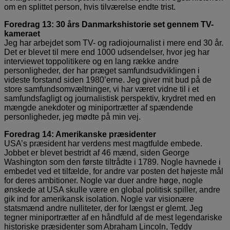
om en splittet person, hvis tilværelse endte trist.
Foredrag 13: 30 års Danmarkshistorie set gennem TV-
kameraet
Jeg har arbejdet som TV- og radiojournalist i mere end 30 år.
Det er blevet til mere end 1000 udsendelser, hvor jeg har
interviewet toppolitikere og en lang række andre
personligheder, der har præget samfundsudviklingen i
videste forstand siden 1980’erne. Jeg giver mit bud på de
store samfundsomvæltninger, vi har været vidne til i et
samfundsfagligt og journalistisk perspektiv, krydret med en
mængde anekdoter og miniportrætter af spændende
personligheder, jeg mødte på min vej.
Foredrag 14: Amerikanske præsidenter
USA’s præsident har verdens mest magtfulde embede.
Jobbet er blevet bestridt af 46 mænd, siden George
Washington som den første tiltrådte i 1789. Nogle havnede i
embedet ved et tilfælde, for andre var posten det højeste mål
for deres ambitioner. Nogle var duer andre høge, nogle
ønskede at USA skulle være en global politisk spiller, andre
gik ind for amerikansk isolation. Nogle var visionære
statsmænd andre nulliteter, der for længst er glemt. Jeg
tegner miniportrætter af en håndfuld af de mest legendariske
historiske præsidenter som Abraham Lincoln, Teddy