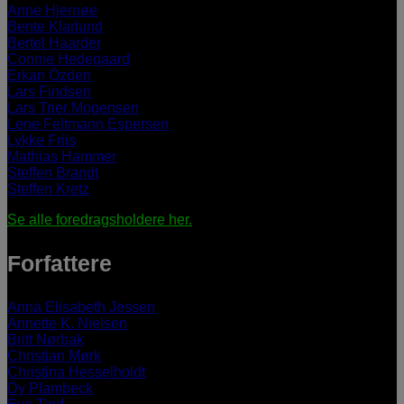
Anne Hjernøe
Bente Klarlund
Bertel Haarder
Connie Hedegaard
Erkan Özden
Lars Findsen
Lars Trier Mogensen
Lene Feltmann Espersen
Lykke Friis
Mathias Hammer
Steffen Brandt
Steffen Kretz
Se alle foredragsholdere her.
Forfattere
Anna Elisabeth Jessen
Annette K. Nielsen
Britt Nørbak
Christian Mørk
Christina Hesselholdt
Dy Plambeck